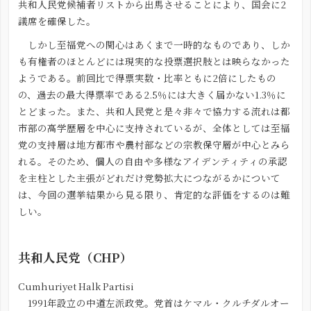
共和人民党候補者リストから出馬させることにより、国会に2
議席を確保した。
しかし至福党への関心はあくまで一時的なものであり、しか
も有権者のほとんどには現実的な投票選択肢とは映らなかった
ようである。前回比で得票実数・比率ともに2倍にしたもの
の、過去の最大得票率である2.5％には大きく届かない1.3％に
とどまった。また、共和人民党と是々非々で協力する流れは都
市部の高学歴層を中心に支持されているが、全体としては至福
党の支持層は地方都市や農村部などの宗教保守層が中心とみら
れる。そのため、個人の自由や多様なアイデンティティの承認
を主柱とした主張がどれだけ党勢拡大につながるかについて
は、今回の選挙結果から見る限り、肯定的な評価をするのは難
しい。
共和人民党（CHP）
Cumhuriyet Halk Partisi
1991年設立の中道左派政党。党首はケマル・クルチダルオー