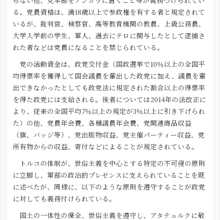
らない他、党本部をアンカラに置くこと等が義務づけられてい
る。党員資格は、満18歳以上で参政権を有する者と規定されて
いるが、裁判官、検察官、高等教育機関の教員、上級公務員、
大学入学前の学生、軍人、過去にテロに関与したとして逮捕さ
れた者などは党員になることを禁じられている。
党の活動資金は、政党交付金（国政選挙で10％以上の全国平
均得票率を獲得して国会議員を輩出した政党に加え、議員を輩
出できなかったとしても政党法に規定された割合以上の得票率
を得た政党には支給される。後者については2014年の法改正に
より、従来の全国平均7％以上の規定が3％以上に引き下げられ
た）の他、党員年会費、各種議員年会費、党関連商品収益
（旗、バッジ等）、党出版物収益、党主催パーティー収益、党
所有物からの収益、寄付などによることが規定されている。
トルコの体制が、世俗主義を中心とする特定の不可侵の原則
に立脚し、軍部の政治的プレゼンスに支えられていることを既
に述べたが、同様に、以下のような原則を遵守することが政党
に対しても義務付けられている。
国土の一体性の保全、世俗主義を遵守し、アタテュルクに敬