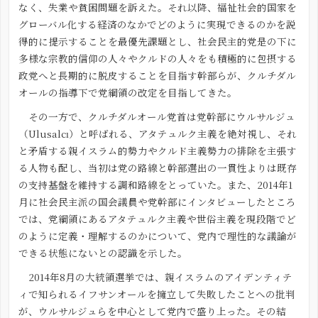
なく、失業や貧困問題を訴えた。それ以降、福祉社会的国家を
グローバル化する経済のなかでどのように実現できるのかを説
得的に提示することを最優先課題とし、社会民主的党是の下に
多様な宗教的信仰の人々やクルドの人々をも積極的に包摂する
政党へと長期的に脱皮することを目指す幹部らが、クルチダル
オールの指導下で党綱領の改定を目指してきた。
その一方で、クルチダルオール党首は党幹部にウルサルジュ
（Ulusalcı）と呼ばれる、アタテュルク主義を絶対視し、それ
と矛盾する親イスラム的勢力やクルド主義勢力の排除を主張す
る人物も配し、当初は党の路線と幹部選出の一貫性よりは既存
の支持基盤を維持する調和路線をとっていた。また、2014年1
月に社会民主派の国会議員や党幹部にインタビューしたところ
では、党綱領にあるアタテュルク主義や世俗主義を現段階でど
のように定義・理解するのかについて、党内で理性的な議論が
できる状態にないとの認識を示した。
2014年8月の大統領選挙では、親イスラムのアイデンティテ
ィで知られるイフサンオールを擁立して失敗したことへの批判
が、ウルサルジュらを中心として党内で盛り上った。その結