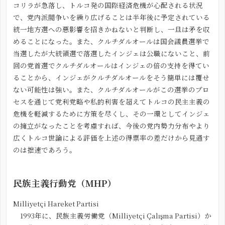
コリラが急落し、トルコ発の国際経済危機が心配される状況
で、党内派閥争いを繰り広げることは半年後に予定されている
統一地方選への悪影響を招きかねないと判断し、一旦は矛を収
めることになった。また、クルチダルオールは国会議員選挙で
当選したが大統領選で落選したインジェは公職にないこと、前
回の党首選でクルチダルオールはインジェの倍の支持を得てい
ることから、インジェがクルチダルオールをそう簡単には覆せ
ない可能性は強い。また、クルチダルオールがこの選挙のプロ
セスを通じて党利党略や私的利害を超えてトルコの民主主義の
危機を軽減するために方策を尽くし、その一環としてインジェ
の擁立がなったことを考慮すれば、今後の党内勢力分布やより
広くトルコ世論による評価を上述の得票率の差だけから見通す
のは拙速であろう。
民族主義行動党（MHP）
Milliyetçi Hareket Partisi
1993年に、民族主義労働党（Milliyetçi Çalışma Partisi）か