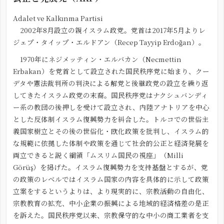
Adalet ve Kalkınma Partisi
2002年8月設立の親イスラム政党。党首は2017年5月よりレ
ジェプ・タイップ・エルドアン（Recep Tayyip Erdoğan）。
1970年にネジメッティン・エルバカン（Necmettin
Erbakan）を党首として設立された国民秩序党に始まり、クー
デタや憲法裁判所の判決による解党と後継政党の設立を繰り返
してきたイスラム政党の末裔。国民秩序党はナクシュバンディ
ー系の教団の後押しを受けて設立され、内陸アナトリアを中心
とした反体制イスラム復興勢力を糾合した。トルコでの世俗主
義国家樹立とその後の世俗化・欧化政策を批判し、イスラム的
な規範に依拠した体制や政策を通じて社会的公正と経済発展を
両立できると説く綱領「ムスリム国民の視座」（Milli
Görüş）を掲げた。イスラム復興勢力を支持基盤とするが、党
の政策のレベルではイスラム国家の内容を具体的に示して政策
立案をするというよりは、より現実的に、宗教活動の自由化、
宗教教育の拡充、中小企業の振興による地域的経済格差の是正
を訴えた。国民秩序党以来、宗教保守的な中小の商工業者を支