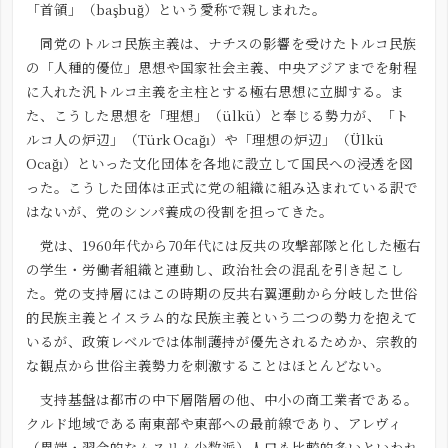
「首領」（başbuğ）という愛称で親しまれた。
同党のトルコ民族主義は、ナチスの影響を受けたトルコ民族
の「人種的優位」思想や国家社会主義、中央アジアまでを射程
に入れた汎トルコ主義を主柱とする極右思想に立脚する。ま
た、こうした思想を「理想」（ülkü）と奉じる勢力が、「ト
ルコ人の炉辺」（Türk Ocağı）や「理想の炉辺」（Ülkü
Ocağı）といった文化団体を各地に設立して国民への浸透を図
った。こうした団体は正式に党の組織に組み込まれている訳で
はないが、党のシンパ養成の役割を担ってきた。
党は、1960年代から70年代には反共の攻撃部隊と化した極右
の学生・労働者組織と連動し、政治社会の混乱を引き起こし
た。党の支持層にはこの時期の反共右翼運動から分岐した世俗
的民族主義とイスラム的な民族主義という二つの勢力を抱えて
いるが、政策レベルでは体制護持が優先されるためか、宗教的
な観点から世俗主義勢力を刺激することはほとんどない。
支持基盤は都市の中下層階層の他、中小の商工業者である。
クルド地域である南東部や東部への最前線であり、アレヴィ
（異端・習合的なムスリム少数派）人口も比較的多いといわれ