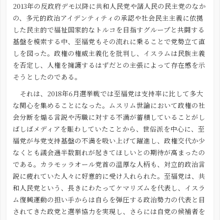
2013年の反政府デモ以降に共和人民党や諸人民の民主党のなか
の、多元的政治アイデンティティの承認や社会民主主義に依拠
した民主的で福祉国家的なトルコを目指すグループと共闘する
基盤を模索する中、至福党もその流れに乗ることで党勢立て直
しを図った。政権の権威主義化を批判し、イスラムは民族主義
を否定し、人権を擁護するはずだとの主張によって存在感を示
そうとしたのである。
それは、2018年6月選挙戦では至福党は支持率に比して多大
な関心を集めることになった。ムスリム世論において政権の社
会分断を煽る言説や汚職に対する不満が蓄積していることがし
ばしばメディアを賑わしていたことから、世俗派を中心に、至
福党が与党支持基盤の不満を吸い上げて躍進し、政権交代か少
なくとも議会過半数割れが起きてほしいとの期待が高まったの
である。カラモッラオール党首の温厚な人柄も、対立的政治言
説に疲れていた人々に好意的に受け入れられた。至福党は、共
和人民党という、長きにわたってケマリズムを代表し、イスラ
ム復興運動の担い手からは自らを弾圧する政治勢力の代表と目
されてきた政党と選挙協力を実現し、さらには自党の候補者を