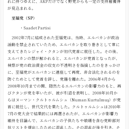
れに持つゆえに、AKPだけでなく野党からも一定の支持層獲得
が見込まれる。
至福党（SP）
・
Saadet Partisi
2002年7月に結成された至福党は、当時、エルバカンが政治
活動を禁止されていたため、エルバカンを取り巻きとして常に
支えてきたレジャイ・クタンが初代党首に就任した。その後、
エルバカンの禁が解かれると、エルバカンが党首となったが、
検察が党の政治資金の収支の不透明さを指摘したのをきっかけ
に、至福党がエルバカンに連座して再度、非合法化されるのを
防ぐためとして党首を辞し、党籍を離れた。2006年4月から
2008年10月までの間、隠然たるエルバカンの影響力のもと、再
びクタンが党を率いたが、彼が引退を表明し、2008年10月か
らはヌーマン・クルトゥルムシュ（Numan Kurtulmuş）が党
首に就任し、世代交代を果たした。クルトゥルムシュは2010年
7月の党大会で結果的には再選されたが、エルバカンが影響力
維持を目論んで、エルバカンの子供たちや娘婿を含む党幹部対
抗リストを提出したために混乱した。その混乱が後を引き、そ