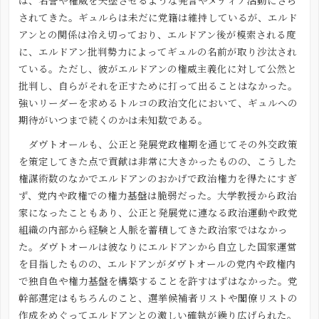
は、名誉や権威を失墜させるような発言やメディア活動にさら
されてきた。ギュルらは未だに党籍は維持しているが、エルド
アンとの関係は冷え切っており、エルドアン後が模索される度
に、エルドアン批判勢力によってギュルの名前が取り沙汰され
ている。ただし、彼がエルドアンの権威主義化に対して公然と
批判し、自らがそれを正すために打って出ることはなかった。
強いリーダーを求めるトルコの政治文化において、ギュルへの
期待がいつまで続くのかは未知数である。
ダヴトオールも、公正と発展党政権期を通じてその外交政策
を策定してきた点で貢献は非常に大きかったものの、こうした
権謀術数のなかでエルドアンのおかげで政治権力を得たにすぎ
ず、党内や政権での権力基盤は脆弱だった。大学教授から政治
家になったこともあり、公正と発展党に連なる政治運動や政党
組織の内部から経験と人脈を蓄積してきた政治家ではなかっ
た。ダヴトオールは彼なりにエルドアンから自立した国家運営
を目指したものの、エルドアンがダヴトオールの党内や政権内
で独自色や権力基盤を構築することを許すはずはなかった。党
幹部選定はもちろんのこと、選挙候補者リストや閣僚リストの
作成をめぐってエルドアンとの激しい確執が繰り広げられた。