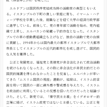
敗（得票率2.5%）を喫した。
エルドアンは国民秩序党結成当時の活動家の典型ともいえ
る。イスタンブルの下町の貧しい家庭に育ち、イマーム・ハテ
ィーブ学校を卒業した後、就職などを経て大学の経済行政学部
に進学している。前後して、党の青年部で活動を始め、党内組
織で上昇し、エルバカンの秘蔵っ子的存在となった。イスタン
ブルでの草の根動員組織立ち上げなど、独自の活動で党の台頭
に貢献し、1994年からは国内最大の都市イスタンブルで大都市
市長としてイスタンブルの近代的都市化を成し遂げて、国民的
な人気を獲得した。
公正と発展党は、福祉党と美徳党が非合法化されて政治活動
を続けられなくなった上、その際に非合法化が非民主的だとの
国民的擁護を得られなかったことを反省し、エルバカンが率い
てきた「ムスリム国民の視座」運動が、結局は、イスラム的言
説を用いて国民の一部に疎外感や警戒感を与えたり、イスラム
を政治的に利用しているとの反感を招いただけだったと結論づ
けた。そして、新党では、「保守民主主義」をイデオロギー的
立場に掲げ、イスラム政党ではないと主張している。公正と発