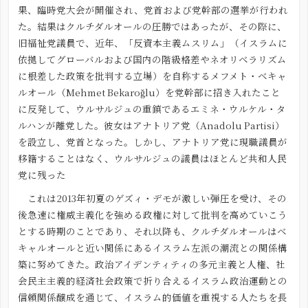
果、臨時党大会が開催され、党首および党幹部の選挙が行われ
た。結果はクルチダルオールの圧勝ではあったが、その際に、
旧福祉党議員で、近年、「反資本主義ムスリム」（イスラムに
依拠してグローバルおよび国内の階級格差やネオリベラリズム
に根差した政策を批判する立場）を自称するメフメト・ベキャ
ルオール（Mehmet Bekaroğlu）を党幹部に招き入れたこと
に反発して、ウルサルジュの重鎮であるエミネ・ウルケル・タ
ルハンが離党した。彼女はアナトリア党（Anadolu Partisi）
を設立し、党首となった。しかし、アナトリア党に現職議員が
移籍することはなく、ウルサルジュの議員はほとんど共和人民
党に残った
これは2013年初夏のゲズィ・デモが激しい弾圧を受け、その
後急速に権威主義化を強める政権に対して批判を高めていこう
とする時期のことであり、それ以降も、クルチダルオールはベ
キャルオールと近い関係にあるイスラム左派の潮流との関係構
築に努めてきた。政治アイデンティティの多元主義と人権、社
会民主主義的経済社会政策で折り合えるイスラム政治運動との
信頼関係醸成を通じて、イスラム的価値を重視する人たちを長