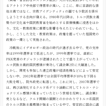
るアナトリア中央部で得票率が高い。ここに、単に言語的な排
他主義ではなく、宗教アイデンティティの面でも少数派を排斥
しようとする志向が窺える。1980年代以降は、トルコ民族主義
勢力が文化省や国民教育省を始めとする官僚機構に浸透をはか
り、文化・教育政策に重要な影響を与えたといわれている。し
かし、こうした文化・教育政策は、政権を握っていた祖国党の
政策の一環として実施された。
冷戦後にイデオロギー政治の時代が過ぎ去る中で、党の支持
率は1999年選挙まで低迷したが、1999年選挙では、直前に
PKK党首のオジャランが逮捕されたことで盛り上がっていたト
ルコ民族主義的国民感情が奏功して議会第2位に大躍進した。
しかし、同党も参加した連立政権が経済危機などによって安定
しない中、2002年総選挙では全国平均得票率が10％を下回る
大敗を喫し、院外政党に転落した。これに対し、2007年選挙で
は、再び活発化するクルド系ゲリラ活動に対してトルコ・ナシ
ョナリズム感情が高まっていたという世相を反映し、議会第3
党となるなど、クルド問題の展開とのかかわりでトルコ系国民
のトルコ民族主義感情が強まっている中で、安定的に国会に議