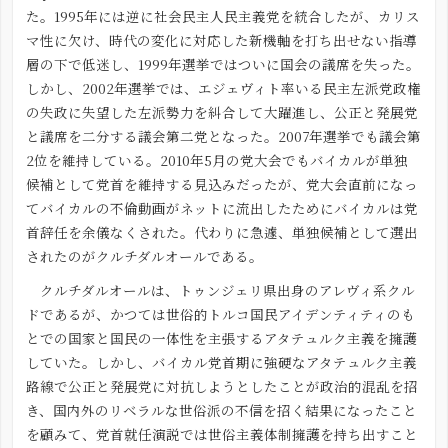
た。1995年には逆に社会民主人民主義党を統合したが、カリス
マ性に欠け、時代の変化に対応した新機軸を打ち出せない指導
層の下で低迷し、1999年選挙ではついに国会の議席を失った。
しかし、2002年選挙では、エジェヴィト率いる民主左派党政権
の失政に失望した左派勢力を糾合して大躍進し、公正と発展党
と議席を二分する議会第二党となった。2007年選挙でも議会第
2位を維持している。2010年5月の党大会でもバイカルが単独
候補として党首を維持する見込みだったが、党大会直前になっ
てバイカルの不倫動画がネットに流出したためにバイカルは党
首辞任を余儀なくされた。代わりに急遽、単独候補として選出
されたのがクルチダルオールである。
クルチダルオールは、トゥンジェリ県出身のアレヴィ系クル
ドであるが、かつては世俗的トルコ国民アイデンティティのも
とでの国家と国民の一体性を主張するアタテュルク主義を擁護
していた。しかし、バイカル党首期に強硬なアタテュルク主義
路線で公正と発展党に対抗しようとしたことが政治的混乱を招
き、国内外のリベラルな世俗派の不信を招く結果になったこと
を顧みて、党首就任演説では世俗主義体制擁護を持ち出すこと