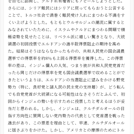
を自宅に訪問し、クルド系有権者にもアピールしようとした。
さらには、シリア難民にはシリアに戻ってもらおうと公言する
ことで、トルコ社会で渦巻く難民受け入れにまつわる不満をす
くい上げようとした。もともとウルサルジュの潮流に属すると
みなされていたために、イスラムやクルドにまつわる問題で積
極姿勢を見せたことは、リベラル派に嬉しい驚きとなり、大統
領選の初回投票でエルドアンの過半数得票阻止の期待を高め
た。結局はそうはならなかったものの、共和人民党の国会議員
選挙での得票率を約8％も上回る得票率を獲得した。この得票
率の差は、インジェ個人の人気、つまり彼が共和人民党党首だ
ったら同じだけの得票率を党も国会議員選挙で収めることがで
きたというよりは、エルドアンの当選阻止に望みをかける野党
勢力（特に、良好党と諸人民の民主党の支持層）が、どう転ん
でも自党党首が大統領になる可能性はなさそうだとふんで、初
回からインジェの勢いを示すために投票したと考えるほうが妥
当だと思われる。しかし、インジェは、クルチダルオールの目
指す方向性に賛同しない党内勢力の代表として党首選を戦った
過去があり、この票差を理由として、早速、クルチダルオール
に揺さぶりをかけた。しかし、アメリカとの摩擦のためにトル