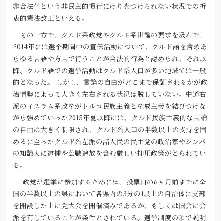
非合法化という非民主的慣行にけりをつけられない状況での折
衷的憲法改正といえる。
その一方で、クルド系政党やクルド系世論の要求を汲んで、
2014年には選挙期間中の宣伝活動について、クルド語を含めあ
らゆる言語や方言で行うことが合法的行為と認められ、それ以
降、クルド語での選挙活動はクルド系人口が多い地域では一般
的となった。 しかし、言論の自由がどこまで保証されるかが政
治情勢によって大きく左右される状況は脱していない。中道右
派のイスラム系政権がトルコ民族主義と権威主義を結びつけな
がら強めていった2015年夏以降には、クルド民族主義的な言論
の自由は大きく制限され、クルド系人口の半数以上の支持を固
めるに至ったクルド系左派の諸人民の民主党の政治家やシンパ
の知識人に逮捕や公職追放を含む厳しい抑圧政策がとられてい
る。
政党が選挙に参加するためには、投票日の6ヶ月前までに全
国の半数以上の県において各県内の3分の1以上の自治体に支部
を開設した上に党大会を開催済みであるか、もしくは国会に会
派を有していることが条件とされている。選挙制度の項で説明