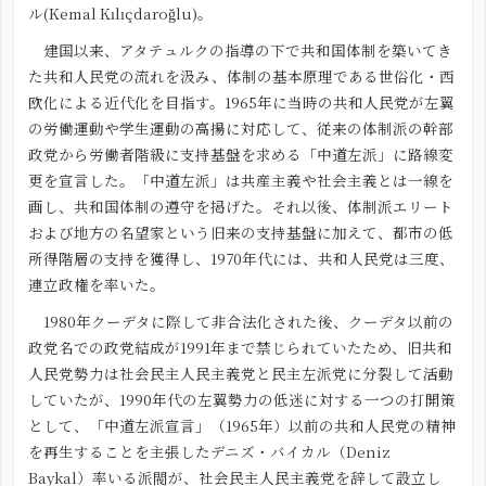
ル(Kemal Kılıçdaroğlu)。
建国以来、アタテュルクの指導の下で共和国体制を築いてき
た共和人民党の流れを汲み、体制の基本原理である世俗化・西
欧化による近代化を目指す。1965年に当時の共和人民党が左翼
の労働運動や学生運動の高揚に対応して、従来の体制派の幹部
政党から労働者階級に支持基盤を求める「中道左派」に路線変
更を宣言した。「中道左派」は共産主義や社会主義とは一線を
画し、共和国体制の遵守を掲げた。それ以後、体制派エリート
および地方の名望家という旧来の支持基盤に加えて、都市の低
所得階層の支持を獲得し、1970年代には、共和人民党は三度、
連立政権を率いた。
1980年クーデタに際して非合法化された後、クーデタ以前の
政党名での政党結成が1991年まで禁じられていたため、旧共和
人民党勢力は社会民主人民主義党と民主左派党に分裂して活動
していたが、1990年代の左翼勢力の低迷に対する一つの打開策
として、「中道左派宣言」（1965年）以前の共和人民党の精神
を再生することを主張したデニズ・バイカル（Deniz
Baykal）率いる派閥が、社会民主人民主義党を辞して設立し