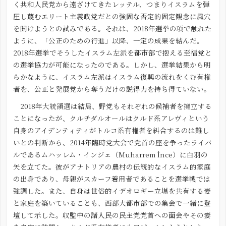
く共和人民党から遠ざけてきたレッテル、つまりイスラムを弾
圧し蔑むエリート主義政党だとの強固な否定的固定観念に風穴
を開けようとの試みである。それは、2018年選挙の項で触れた
ように、「公正のための行進」以降、一定の成果を結んだ。
2018年選挙でそうしたイスラム左派を都市部で抱える至福党と
の選挙協力が可能になったのである。しかし、選挙結果から明
らかなように、イスラム左派はイスラム復興の流れをくむ有権
者を、公正と発展党から奪うだけの説得力を持ち得ていない。
2018年大統領選は結局、野党もそれぞれの候補者を擁立する
ことになったが、クルチダルオールはクルド系アレヴィという
自身のアイデンティティがトルコ系有権者を糾合するのは難し
いとの判断から、2014年臨時党大会で党首の座を争ったライバ
ルであるムハッレム・インジェ（Muharrem İnce）に白羽の
矢を立てた。彼がアナトリアの農村の伝統的なイスラム的家庭
の出身であり、母親がスカーフ着用者であることを選挙戦では
強調した。また、自身は世俗的イデオロギー立場を共有する妻
と家庭を築いていることも、西部大都市部での集会で一緒に登
壇して示した。収監中の諸人民の民主党党首への面会やその妻