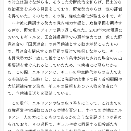
の対立は避けながらも、そうした分断政治を和らげ、民主的な
政治運営を求める発言をしており、野党勢力からは一定の評価
を得ていた。そのため、その後、権威主義化が強まる中で、ギ
ュルや彼に同調する勢力の党内権力掌握と、政権掌握を期待す
る声が、野党側メディアで繰り返し現れた。2018年大統領選に
おいてもギュルを、国会議員選挙での選挙協力では一致した野
党連合の「国民連合」の共同候補とする動きが起こったもの
の、同連合を構成する良好党の反対で実現しなかった。ギュル
も野党勢力が一致して推すという条件が満たされた場合のみ出
馬要請を受け入れるとしていたため、立候補には至らなかっ
た。この間、エルドアンは、ギュルの学生時代からの友人であ
る参謀総長（当時）と、公正と発展党政権下で長く首相顧問や
大統領補佐官を務め、ギュルの信頼もあつい人物を使者に立
て、立候補見送りを要請している。
この数年、エルドアンや彼の取り巻きによって、これまでの
政権運営や党活動における功績を否定し、すべての功績はエル
ドアン一人の力によるものであるかのような言説づくりが進め
られており、その過程で、ギュルや彼に同調する旧幹部たち