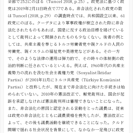
全部で252にのぼる（Tuncel 2018, p.25）。政党法に基づく政
党は2019年2月11日時点で
77
である。非合法化された政党の数
は Tuncel (2018, p.29） の調査時点では、共和国設立以来、61
政党にのぼる。クーデタにより軍事政権が樹立された際に非合
法化されたものもあれば、国是に反する政治目標を掲げている
として裁判によって閉鎖されたものも少なくない。後者の例と
しては、共産主義を奉じるトルコ労働者党や親クルドの人民の
労働党、親イスラムの福祉党や美徳党などがある。その一方
で、そのような法律の運用は弾力的で、その時々の体制側の政
治的判断に任されているといえる。例えば、1960年代の共産主
義勢力の流れを汲む社会主義権力党（Sosyalist İktidar
Partisi）が2001年11月にトルコ共産党（Türkiye Komünist
Partisi）と改称したが、現在まで非合法化に向けた手続きは始
められていない。2010年の憲法改正で、解党裁判は、国会が起
訴を承認しなければ憲法裁判所は審理できないことになった。
また、非合法化の原因と認定される言動をとった議員は、従来
は政党の非合法化とともに議員資格を喪失したが、憲法改正に
よって、その後も議員活動を継続できることになった。クルド
問題で揺れる社会状況を背景にして、なかなか一足飛びに政党