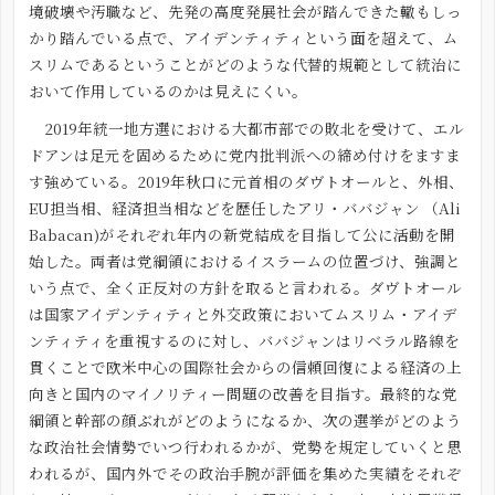
境破壊や汚職など、先発の高度発展社会が踏んできた轍もしっ
かり踏んでいる点で、アイデンティティという面を超えて、ム
スリムであるということがどのような代替的規範として統治に
おいて作用しているのかは見えにくい。
2019年統一地方選における大都市部での敗北を受けて、エル
ドアンは足元を固めるために党内批判派への締め付けをますま
す強めている。2019年秋口に元首相のダヴトオールと、外相、
EU担当相、経済担当相などを歴任したアリ・ババジャン （Ali
Babacan)がそれぞれ年内の新党結成を目指して公に活動を開
始した。両者は党綱領におけるイスラームの位置づけ、強調と
いう点で、全く正反対の方針を取ると言われる。ダヴトオール
は国家アイデンティティと外交政策においてムスリム・アイデ
ンティティを重視するのに対し、ババジャンはリベラル路線を
貫くことで欧米中心の国際社会からの信頼回復による経済の上
向きと国内のマイノリティー問題の改善を目指す。最終的な党
綱領と幹部の顔ぶれがどのようになるか、次の選挙がどのよう
な政治社会情勢でいつ行われるかが、党勢を規定していくと思
われるが、国内外でその政治手腕が評価を集めた実績をそれぞ