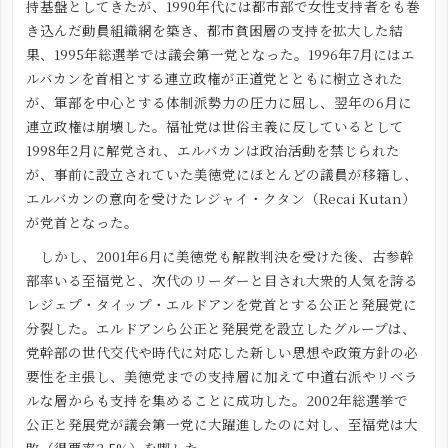
持基盤としてきたが、1990年代には都市部で女性支持者をも巻
き込んだ動員組織網を築き、都市貧困層の支持を拡大した結
果、1995年総選挙では議会第一党となった。1996年7月にはエ
ルバカンを首相とする連立政権が正道党とともに樹立された
が、軍部を中心とする体制派勢力の圧力に屈し、翌年の6月に
連立政権は崩壊した。福祉党は世俗主義に反しているとして
1998年2月に解党され、エルバカンは政治活動を禁じられた
が、事前に設立されていた美徳党にほとんどの議員が移籍し、
エルバカンの意向を受けたレジャイ・クタン（Recai Kutan）
が党首となった。
しかし、2001年6月に美徳党も解散判決を受けた後、古参幹
部率いる至福党と、次代のリーダーと目され大衆的人気を誇る
レジェプ・タイップ・エルドアンを党首とする公正と発展党に
分裂した。エルドアンら公正と発展党を設立したグループは、
党幹部の世代交代や時代に対応した新しい思想や政策方針の必
要性を主張し、美徳党までの支持層に加えて中道右派やリベラ
ルな層からも支持を集めることに成功した。2002年総選挙で
公正と発展党が議会第一党に大躍進したのに対し、至福党は大