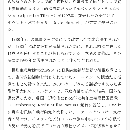
ら改称されたトルコ民族主義政党。党創設者で極右トルコ民族
主義運動のカリスマ的指導者だったアルパルスラン・テュルケ
シュ（Alparslan Türkeş）が1997年に死去したのを受けて、
デヴレト・バフチェリ（Devlet Bahçeli）が党首に選出され
た。
1980年9月の軍事クーデタにより政党は全て非合法化された
が、1983年に政党活動が解禁された際に、それ以前に存在した
政党名を使用することが禁じられていた。党名の改称は、その
法律が1992年に撤廃されたことに伴って行われた。
民族主義労働党は1985年に旧民族主義行動党の後継政党とし
て、当時政治活動を禁じられていたテュルケシュの隠然たる指
導のもとで設立された。1960年クーデタの首謀者でもあった退
役陸軍大佐のテュルケシュは、軍政内部の抗争の結果、国外左
遷に遭ったが、帰国・退役後に1965年に共和主義農民国民党
（Cumhriyetçi Köylü Millet Partisi）党首に就任し、1969年
に党名を民族主義行動党と改称した。 テュルケシュは、支持
者の間では、イスラム化以前のトルコ族が中央アジアから破竹
の勢いで勢力を広げていた頃の豪壮なイメージを彷彿とさせる