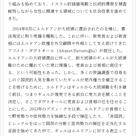
り組みも始めており、イスラム的価値規範と伝統的慣習を精査
峻別しながら女性に関連する領域についても社会改革を進めて
きた。
2014年8月にエルドアンが大統領に選出されたのを機に、憲
法規定に則り党籍を離脱した。これに伴い、新党首および新首
相にはエルドアン政権を外交顧問や外相として支え続けてきた
アフメト・ダヴトオール（Ahmet Davutoğlu）が就任した。
エルドアンの大統領選出に伴って、前大統領のギュルが大統領
職のために離れていた党に復籍し、党首および首相に就任す
る、という可能性もあった。しかし、多くの世論調査で自身を
しのぐ国民的人気を集めていたギュルが党内権力を確立するこ
とを妨げるために、エルドアンはギュルから大統領職を引き継
ぐ前日、つまりギュルが復党できる前日に党大会を開くことを
決定し、そこでダヴトオールに党首および首相の任を任せるこ
とにした。2013年のゲズィ・デモ以来、エルドアンが首相とし
て野党勢力や批判勢力を強硬な手段で弾圧したり、「非国民」
とレッテルをはって国民の分断と批判勢力の弾圧を正当化する
言説を強めてきた中で、ギュルはエルドアンに対する表立って