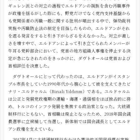
ギュレン派との対立の過程でエルドアンの親族を含む汚職事件
が政権を揺るがした際にも、野党だけでなく党内支持基盤から
も党関係者の汚職一般に関する批判が噴出する中で、弾劾裁判
実施や汚職防止法の制定を目指したものの、エルドアンがそれ
を遮る発言をすると引き下がらざるをえなかった。対立が激し
さを増す中で、エルドアンによって引き立てられたメンバーが
牛耳る党幹部会において、党首の地方組織人事権を停止する決
定が急になされたのをきっかけに、ダヴトオールは党首および
首相辞任を決意した。
ダヴトオールにとって代わったのは、エルドアンがイスタン
ブル市長をしていた1990年代から腹心として彼を支えてきたビ
ナリ・ユルドゥルム（Binali Yıldırım）である。ユルドゥルム
は公正と発展党政権期の運輸・海運・通信相をほぼ独占的に務
め、トルコのインフラ発展を象徴する政治家となった。大統領
制移行にともない、首相職は廃止となったため、2018年国会議
員選挙に立候補して当選し、新体制では国会議長としてエルド
アン政権を支えている。
2017年4月に大統領制移行をかけた憲法改正国民投票が実施