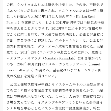
の後、クルトゥルムシュは離党を決断した。その後、至福党で
はエルバカンが党首に選出され、クルトゥルムシュは一緒に離
党した仲間たちと2010年11月に人民の声党（Halkın Sesi
Partisi）を旗揚げした。しかし2011年総選挙では至福党の得票
率を超えることさえできず、2012年9月にエルドアン首相の呼
びかけに応じる形で、党大会で解党を決議し、公正と発展党に
幹部・党員の多くが移籍した。クルトゥルムシュは、公正と発
展党副党首を経て、ダヴトオール政権で副首相を務めた。至福
党では、2011年2月にエルバカンが逝去したのに伴い、党首は
ムスタファ・カマラク（Mustafa Kamalak）に引き継がれた
のち、2016年10月以降はテメル・カラモッラオール（Temel
Karamollaoğlu）が務める。至福党はいまでも「ムスリム国
民の視座」を党是に掲げている。
公正と発展党政権が中道からイスラームやトルコ民族主義ま
でを広く包摂する右派全体で圧倒的支持率を誇るなかで、至福
党は存在感を示せないでいた。しかし、人民の声党解党後に行
き場を失っていた、イスタンブルやアンカラといった都市部イ
ンテリ層を中心としたイスラム左派的市民運動潮流が、特に