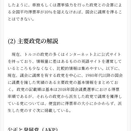
したように、単独もしくは選挙協力を行った政党との合算によ
る全国平均得票率が10％を超えなければ、国会に議席を得るこ
とはできない。
(2)
主要政党の解説
現在、トルコの政党の多くはインターネット上に公式サイト
を持っており、情報量に差はあるものの英語サイトを運営して
いるところも少なくなく、比較的情報は集めやすい。以下に、
現在、議会に議席を有する政党を中心に、1980年代以降の国会
に議員を擁した実績のある主要政党の基本情報をまとめてお
く。 政党の記載順は基本は2018年国会議員選挙における得票
率順であるが、それらの政党から派生した政党で議席を獲得し
ている党については、便宜的に得票率の大小にかかわらず、派
生した党のすぐ次に掲載している。
公正と発展党（AKP）