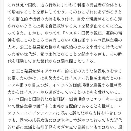
これは党や国政、地方行政にまつわる利権の受益者が全体とし
て増加することを意味しており、そのおこぼれにあずかろうと
する潜在的待機者の支持を取り付け、自分や親族がそこから弾
かれないように批判を自己規制する人々を繋ぎ止めるのに役立
ってきた。しかし、かつての「ムスリム国民の視座」運動の精
神を根っこのところで共有しない中道右派やトルコ民族主義の
人々、公正と発展党政権が利権政治の旨みを享受する時代に育
った若い世代が、党の主流となることを懸念する声も、その時
代を経験してきた世代からは漏れ聞こえてくる。
公正と発展党がイデオロギー的にどのような位置取りをする
に至ったのかは、批判勢力からはイスラム的権威主義だとのレ
ッテル張りが目立つが、イスラム的価値規範を重視する批判勢
力からはイスラムから遠ざかっているとの批判を受けている。
トルコ国内と国際的な政治経済・価値規範のヒエラルキーにお
いて世俗主義や西洋中心主義が支配的であることを批判し、ム
スリム・アイデンティティに巧みに訴えながら支持を糾合しつ
つも、同党の成長政策には欧米や日本がかつて行ってきた近代
的な都市生活と技術開発をめざす点で目新しいものはない。環