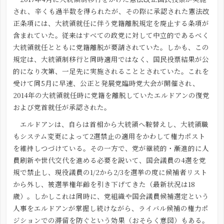
され、辛くも過半数を得られたが、その際に承認された憲法改
正条項には、大統領就任に伴う党籍離脱規定を廃止する条項が
含まれていた。従来はすべての政党に対して中立的であるべく
大統領就任とともに党籍離脱が要請されていた。しかも、この
規定は、大統領制移行と同時適用ではなく、国民投票結果が公
的になり次第、一足先に実施されることとされていた。これを
受けて同5月に早速、公正と発展党臨時党大会が開催され、
2014年の大統領就任時に党籍を離脱していたエルドアンの復党
および党首就任が承認された。
エルドアンは、自らは首相から大統領へ鞍替えし、大統領職
もシステム変更によって2選禁止の適用をかわして権力ポスト
を維持しつづけている。その一方で、党が継続的・漸進的に人
員刷新や世代交代を進める必要を説いて、国会議員の4選を党
規で禁止し、現役議員の1/2から2/3を選挙の度に候補者リスト
から外し、被選挙権年齢を引き下げてきた（最新状況は18
歳）。しかしこれは同時に、党組織や国会議員候補選定という
人事をエルドアンが掌握し続けながら、ライバル候補の権力ポ
ジションでの滞留を防ぐという効果（おそらく意図）もある。