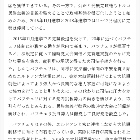
席を獲得できている。その一方で、公正と発展党政権もトルコ
民族主義的言説を強めることで政権基盤を盤石化しようとし始
めたため、2015年11月選挙と2018年選挙では11～12％程度に党
勢は停滞している。
2015年11月選挙での党勢後退を受けて、20年に近づくバフチ
ェリ体制に挑戦する動きが党内で高まり、バフチェリが拒否す
ると、法規定に従って臨時党大会開催と党首選実施のために充
分な署名を集め、裁判所の承認を得るため司法手続きを行っ
た。しかしバフチェリは、同様に支持縮小傾向の不安を覚え始
めたエルドアン大統領に対し、彼が大統領制移行による大統領
就任によってより強大かつ長期的な権力掌握が可能になるよう
に協力を行うことと引き換えに、その代わりに司法に圧力をか
けてバフチェリに対する党内挑戦勢力の動きを妨げるよう、取
引を行ったとみられる。民族主義行動党の臨時党大会は開催が
妨げられ、バフチェリ批判勢力は離党して良好党を設立した。
バフチェリはその後、エルドアンと密に連携しながら大統領
制移行に向けて布石を打っていき、実際に移行が実現される上
での立役者となった。2018年の大統領選挙では、他の主要野党