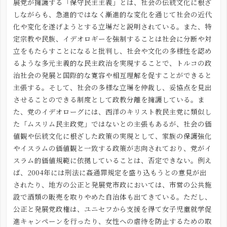
展党が擁護する「保守民主主義」とは、社会の伝統文化に根ざ
しながらも、急進的ではなく漸進的な変化を通じて社会の近代
化や変化を遂げようとする立場だと説明されている。また、特
定宗教や民族、イデオロギーを強制することは社会に分断や対
立をもたらすことになると批判し、社会や文化の多様性を認め
るような多元主義的な民主政治を実現することで、トルコの政
治社会の発展と国際的な寛容や相互理解を促すことができると
主張する。そして、社会の多様な立場を仲裁し、妥協点を見出
させることのできる制度として政教分離を擁護している。ま
た、党のイデオローグには、西洋のキリスト教民主党に類似し
た「ムスリム民主政党」ではないとの主張もあるが、社会の価
値観や伝統文化に根ざした政策の実現として、家族の保護強化
やイスラムの価値観と一致する政策が志向されており、党がイ
スラム的価値規範に依拠していることは、否定できない。例え
ば、2004年には刑法に姦通罪規定を盛り込もうとの意見が出
されたり、地方の公正と発展党市政においては、市営の公共施
設で酒類の販売を取りやめた自治体も出てきている。ただし、
公正と発展党政権は、ユニセフから支援を得て女子児童就学促
進キャンペーンを行ったり、女性への虐待を防止するための取