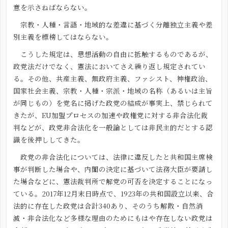
意を示さねばならない。
宗教・人種・言語・地域的な差違に基づく分離独立主義や差
別主義を標榜してはならない。
こうした規定は、思想活動の自由に抵触するものであるが、
政党法だけでなく、憲法においてさえ繰り返し規定されてい
る。その他、共産主義、無政府主義、ファシスト、神権政治、
国家社会主義、宗教・人種・宗派・地域の名称（あるいは主旨
が同じもの）を党名に掲げた政党の結成が事実上、禁じられて
きたが、EU加盟プロセスの加速や政権党に対する非合法化裁
判などが、政党非合法化を一般論としては非民主的だとする認
識を後押ししてきた。
政党の非合法化については、法律に違反したと共和国主席検
事が判断した場合や、内閣の決定に基づいて法務大臣が要請し
た場合などに、憲法裁判所で解党の可否を決定することになっ
ている。2017年12月末日時点で、1923年の共和国設立以来、合
法的に存在した政党は合計340あり、そのうち解散・自然消
滅・非合法化など多様な理由のためにもはや存在しない政党は