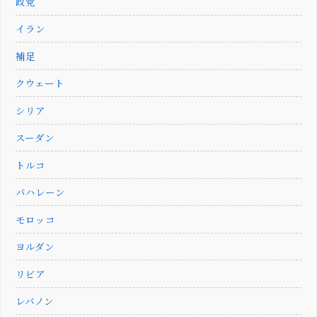
政党
イラン
補足
クウェート
シリア
スーダン
トルコ
バハレーン
モロッコ
ヨルダン
リビア
レバノン