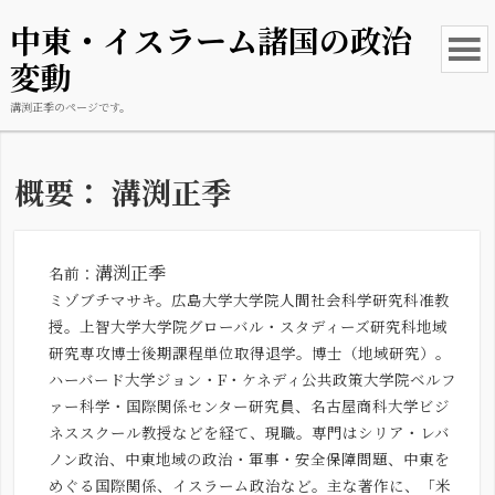
中東・イスラーム諸国の政治
変動
溝渕正季
のページです。
概要： 溝渕正季
溝渕正季
名前：
ミゾブチマサキ。広島大学大学院人間社会科学研究科准教
授。上智大学大学院グローバル・スタディーズ研究科地域
研究専攻博士後期課程単位取得退学。博士（地域研究）。
ハーバード大学ジョン・F・ケネディ公共政策大学院ベルフ
ァー科学・国際関係センター研究員、名古屋商科大学ビジ
ネススクール教授などを経て、現職。専門はシリア・レバ
ノン政治、中東地域の政治・軍事・安全保障問題、中東を
めぐる国際関係、イスラーム政治など。主な著作に、「米