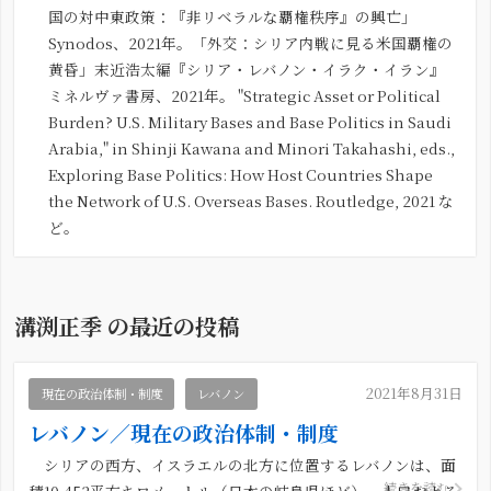
国の対中東政策：『非リベラルな覇権秩序』の興亡」
Synodos、2021年。「外交：シリア内戦に見る米国覇権の
黄昏」末近浩太編『シリア・レバノン・イラク・イラン』
ミネルヴァ書房、2021年。 "Strategic Asset or Political
Burden? U.S. Military Bases and Base Politics in Saudi
Arabia," in Shinji Kawana and Minori Takahashi, eds.,
Exploring Base Politics: How Host Countries Shape
the Network of U.S. Overseas Bases. Routledge, 2021 な
ど。
溝渕正季 の最近の投稿
2021年8月31日
現在の政治体制・制度
レバノン
レバノン／現在の政治体制・制度
シリアの西方、イスラエルの北方に位置するレバノンは、面
続きを読む
積10,452平方キロメートル（日本の岐阜県ほど）、人口およそ