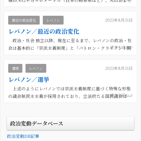
600万人という小さなアラブ国家である。首都はベイルート。
公用語はアラビア語であるが、英語やフランス語も多くの地域
2021年8月31日
最近の政治変化
レバノン
で通じる。 宗教とエスニシティの観点から見れば、レ […]
レバノン／最近の政治変化
政治・社会 独立以降、現在に至るまで、レバノンの政治・社
続きを読む
会は基本的に「宗派主義制度」と「パトロン・クライアント関
係」（親分・子分関係）の二点によって特徴付けられてきた。
第一の「宗派主義」に関して、レバノンが18もの公認宗派集
2021年8月31日
選挙
レバノン
団によって構成されるモザイク国家であることは既に述べ […]
レバノン／選挙
上述のようにレバノンでは宗派主義制度に基づく特殊な形態
続きを読む
の議会制民主主義が採用されており、立法府たる国民議会は一
院制で総議席数は128（内戦以前は99）、議席配分は宗派ごと
に予め設定されている（表を参照）。任期は4年である。内戦
終結以降、これまでに6度の国政選挙が行われた（1992 […]
政治変動データベース
政治変動DB記事