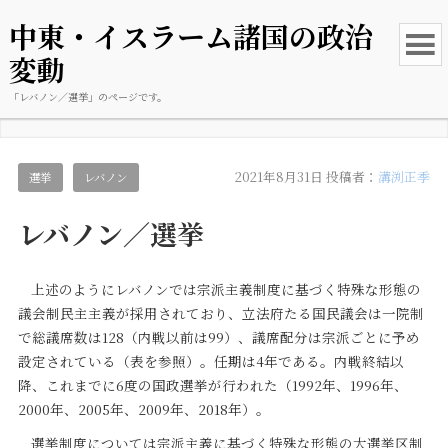
中東・イスラーム諸国の政治
変動
「レバノン／選挙」のページです。
2021年8月31日
投稿者：
溝渕正季
選挙
レバノン
レバノン／選挙
上述のようにレバノンでは宗派主義制度に基づく特殊な形態の
議会制民主主義が採用されており、立法府たる国民議会は一院制
で総議席数は128（内戦以前は99）、議席配分は宗派ごとに予め
設定されている（表を参照）。任期は4年である。内戦終結以
降、これまでに6度の国政選挙が行われた（1992年、1996年、
2000年、2005年、2009年、2018年）。
選挙制度については宗派主義に基づく特殊な形態の大選挙区制