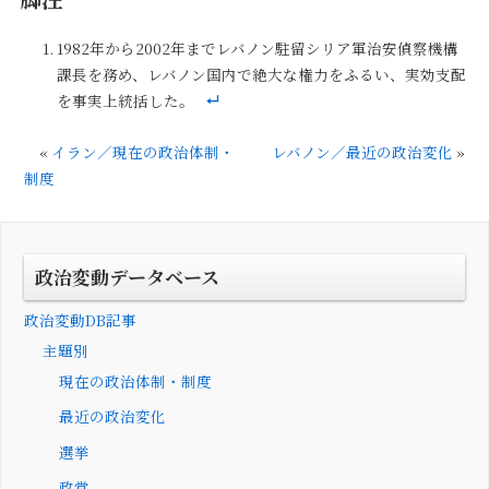
1982年から2002年までレバノン駐留シリア軍治安偵察機構
課長を務め、レバノン国内で絶大な権力をふるい、実効支配
を事実上統括した。
«
イラン／現在の政治体制・
レバノン／最近の政治変化
»
制度
政治変動データベース
政治変動DB記事
主題別
現在の政治体制・制度
最近の政治変化
選挙
政党