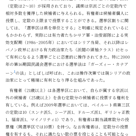
（定数は2～10）が採用されており、議席は宗派ごとの定数内で
相対多数を獲得した候補者に与えられる。有権者は候補者個人に
投票し、定数の上限まで投票することができる。選挙区割りに関
しては、「選挙区は県を単位とする」と明確に規定されているに
もかかわらず、実際には有力者たち――シリア軍・治安部隊による実
効支配期（1986~2005年）においてはシリア当局、それ以降はレ
バノン政界における有力政治家たち（派閥の領袖クラス）――にとっ
て有利になるよう選挙ごとに恣意的に操作されてきた。特に2000
年の第16期国民議会選挙における選挙法は「ガーズィー・カナア
1
ーン
の法」としばしば呼ばれ、これは操作次第では親シリアの政
治家にとって極端に有利となり得る仕組みであった。
有権者（21歳以上）は各選挙区において、自らが属する宗派以
外の候補者（25歳以上）を含む定数分の候補者に投票する権利を
有している。例えば2009年選挙においては、ベイルート県第三区
の定数は10（スンナ派5、シーア派1、ドルーズ派1、ギリシャ正教
1、福音派1、マイノリティ1）であり、有権者は割当議席数分の投
票権（同選挙区では10票）を持つ。なお有権者は、定数分の投票
権を有するも、それに満たない数の票を投じることも可能となっ