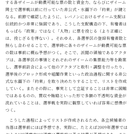
する各ザイームが動員可能な票の数と資金力、ならびにザイーム
同士で選挙戦以前に行っていた非公式・水面下の「約束」が鍵と
なる。前節で確認したように、レバノンにおけるザイーム支配は
伝統的かつ非常に強固であり、こうした支配構造の下、有権者は
もっぱら「政策」ではなく「人物」に票を投じる（より正確に
は、投じざるを得ない）。それゆえ、各選挙区の登録有権者数と
照らし合わせることで、選挙時に各々のザイームが動員可能な票
の数は事前に概ね予想がつく。そこで、派閥の領袖であるアクタ
ブは、各選挙区の事情とそれぞれのザイームの集票能力等を勘案
し、選挙前談合によって他のアクタブと取引・調整を行ったり、
選挙後のブロック形成や組閣作業といった政治過程に関する非公
式な水面下の「約束」を取り決めたりすることで、リストを作成
していく。またその際に、事実として立証することは非常に困難
ではあるものの、買収や賄賂といった形で多額の不透明な資金が
流れていることは、選挙戦を実際に観察していれば容易に想像が
つく。
こうした過程によってリストが作成されるため、各立候補者の
当落は選挙前にほぼ予想でき、実際に、たとえば2009年選挙では