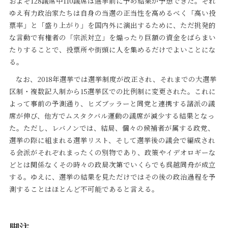
およそ128議席中110議席は選挙前に予め結果が予想できた。それ
ゆえ有力政治家たちは自身の当選の正当性を高めるべく「高い投
票率」と「盛り上がり」を国内外に演出するために、ただ挑発的
な言動で有権者の「宗派対立」を煽ったり巨額の資金をばらまい
たりすることで、投票所や街頭に人を集めるだけでよいことにな
る。
なお、2018年選挙では選挙制度が改正され、それまでの大選挙
区制・複数記入制から15選挙区での比例制に変更された。これに
よって事前の予測通り、ヒズブッラーと同党と連携する諸派の議
席が伸び、他方でムスタクバル運動の議席が減少する結果となっ
た。ただし、レバノンでは、結局、個々の候補者が属する政党、
選挙の際に組まれる選挙リスト、そして選挙後の議会で編成され
る会派がそれぞれまったくの別物であり、政策やイデオロギーな
どとは関係なくその時々の政局次第でいくらでも呉越同舟が成立
する。ゆえに、選挙の結果を見ただけではその後の政治過程を予
測することはほとんど不可能であると言える。
脚注