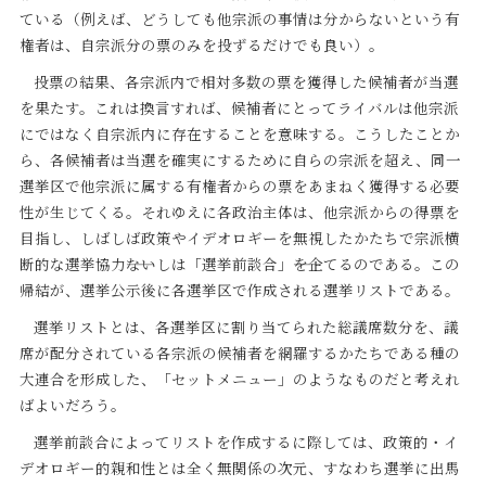
ている（例えば、どうしても他宗派の事情は分からないという有
権者は、自宗派分の票のみを投ずるだけでも良い）。
投票の結果、各宗派内で相対多数の票を獲得した候補者が当選
を果たす。これは換言すれば、候補者にとってライバルは他宗派
にではなく自宗派内に存在することを意味する。こうしたことか
ら、各候補者は当選を確実にするために自らの宗派を超え、同一
選挙区で他宗派に属する有権者からの票をあまねく獲得する必要
性が生じてくる。それゆえに各政治主体は、他宗派からの得票を
目指し、しばしば政策やイデオロギーを無視したかたちで宗派横
断的な選挙協力――ないしは「選挙前談合」――を企てるのである。この
帰結が、選挙公示後に各選挙区で作成される選挙リストである。
選挙リストとは、各選挙区に割り当てられた総議席数分を、議
席が配分されている各宗派の候補者を網羅するかたちである種の
大連合を形成した、「セットメニュー」のようなものだと考えれ
ばよいだろう。
選挙前談合によってリストを作成するに際しては、政策的・イ
デオロギー的親和性とは全く無関係の次元、すなわち選挙に出馬