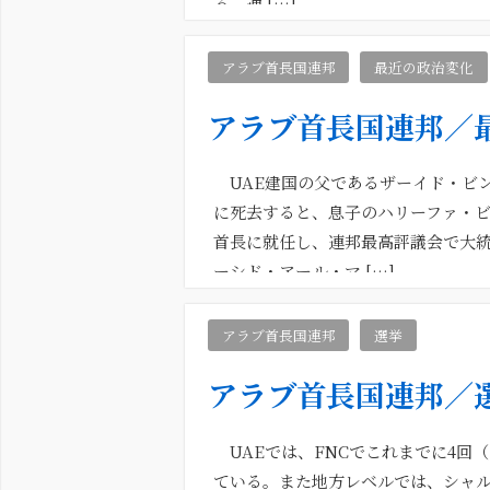
る、連 […]
アラブ首長国連邦
最近の政治変化
アラブ首長国連邦／
UAE建国の父であるザーイド・ビン
に死去すると、息子のハリーファ・
首長に就任し、連邦最高評議会で大統
ーシド・アール・マ […]
アラブ首長国連邦
選挙
アラブ首長国連邦／
UAEでは、FNCでこれまでに4回（2
ている。また地方レベルでは、シャルジャ諮問評議会