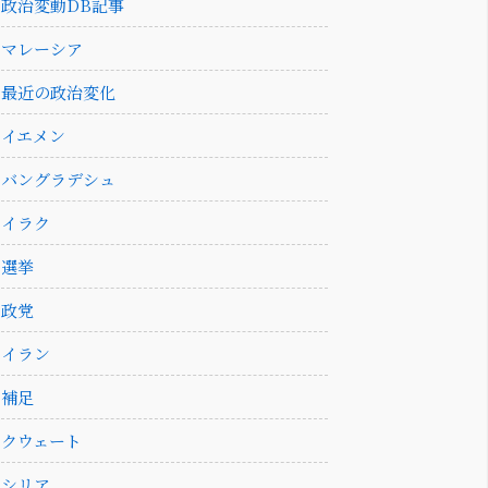
政治変動DB記事
マレーシア
最近の政治変化
イエメン
バングラデシュ
イラク
選挙
政党
イラン
補足
クウェート
シリア