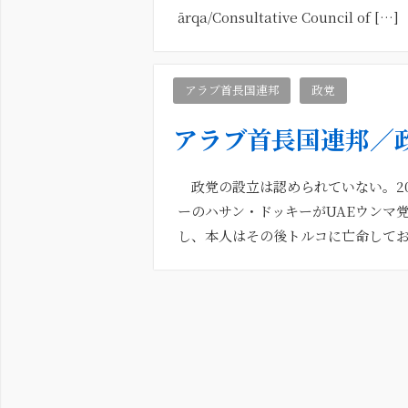
ārqa/Consultative Council of […]
アラブ首長国連邦
政党
アラブ首長国連邦／
政党の設立は認められていない。2
ーのハサン・ドッキーがUAEウンマ党（Hi
し、本人はその後トルコに亡命して