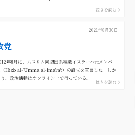
続きを読む
2021年8月30日
政党
012年8月に、ムスリム同胞団系組織イスラーハ元メンバ
zb al-‘Umma al-Imārāt）の設立を宣言した。しか
おり、政治活動はオンライン上で行っている。
続きを読む