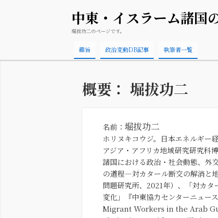
中東・イスラーム諸国
堀拔功二
のページです。
趣旨
政治変動DB記事
執筆者一覧
概要： 堀拔功二
堀拔功二
名前：
ホリヌキコウジ。日本エネルギー
アジア・アフリカ地域研究研究科
諸国における政治・社会動態、外
の道程―対カタール断交の解消と地域
問題研究所、2021年）、「対カ
変化」『中東協力センターニュース』46
Migrant Workers in the Arab Gu