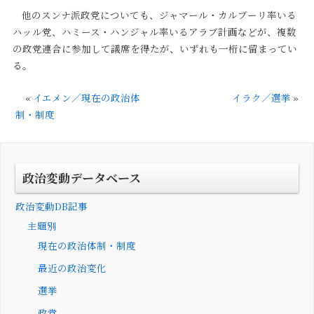
他のスンナ派政党についても、ジャマール・カルブーリ率いる
ハッル党、ハミース・ハンジャル率いるアラブ計画などが、複数
の政党連合に参加して議席を得たが、いずれも一桁に留まってい
る。
«
イエメン／現在の政治体
イラク／選挙
»
制・制度
政治変動データベース
政治変動DB記事
主題別
現在の政治体制・制度
最近の政治変化
選挙
政党