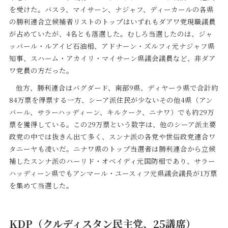
を受けた。バスラ、マイサーン、ナジャフ、ディーカールの各県
の勝利連合立候補者リストのトップはいずれもダアワ党現職議員
が占めていたが、4名とも落選した。むしろ当選したのは、ジャ
ッバール・ルアイビ石油相、アドナーン・ズルフィ元ナジャフ県
知事、スハーム・アカイリ・マイサーン県議会議員など、非ダア
ワ党員の方だった。
他方、勝利連合はバグダード、南部9県、ディヤーラ県で合計約
84万票を得票する一方、シーア派住民が少ないその他4県（アン
バール、サラーハッディーン、キルクーク、ニナワ）でも約29万
票を獲得している。この29万票という数字は、他のシーア派主要
政党の中では抜きん出て多く、スンナ派の各党や世俗政党連合ワ
タニーヤも凌いだ。ニナワ県のトップ当選者は勝利連合から立候
補したスンナ派のハーリド・オベイディ元国防相であり、サラー
ハッディーン県でもアンマール・ユースィフ元県議会議長が1万票
を集めて当選した。
KDP（クルディスタン民主党、25議席）