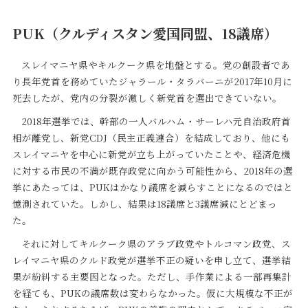
PUK（クルディスタン愛国同盟、18議席）
スレイマニヤ県やキルクーク県を地盤とする。党の創設者であ
り長年党首を務めていたジャラール・タラバーニが2017年10月に
死去したが、党内の分裂が激しく新党首を選出できていない。
2018年選挙では、幹部の一人バルハム・サーレハ元自治政府首
相が離党し、新党CDJ（民主正義連合）を結成しており、他にも
スレイマニヤを中心に新党が立ち上がっていたことや、経済危機
に対する市民の不満が既存政党に向かう可能性から、2018年の選
挙にあたっては、PUKはかなり議席を減らすことになるのではと
憶測されていた。しかし、結果は18議席と3議席減にとどまっ
た。
それに対してキルクーク県のアラブ政党やトルコマン政党、ス
レイマニヤ県のクルド政党が選挙不正の疑いを申し立て、選挙結
果が紛糾する主要因となった。ただし、手作業による一部再集計
を経ても、PUKの議席数は変わらなかった。仮に大規模な不正が