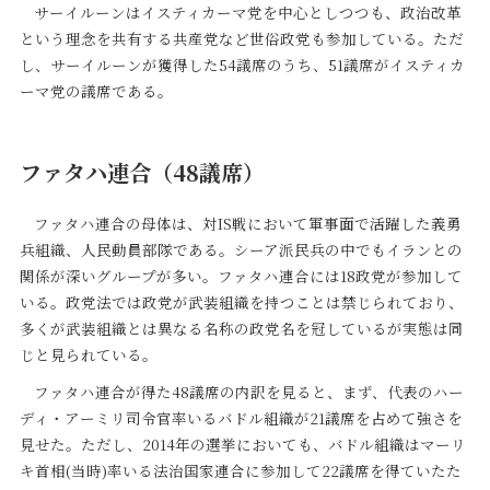
サーイルーンはイスティカーマ党を中心としつつも、政治改革
という理念を共有する共産党など世俗政党も参加している。ただ
し、サーイルーンが獲得した54議席のうち、51議席がイスティカ
ーマ党の議席である。
ファタハ連合（48議席）
ファタハ連合の母体は、対IS戦において軍事面で活躍した義勇
兵組織、人民動員部隊である。シーア派民兵の中でもイランとの
関係が深いグループが多い。ファタハ連合には18政党が参加して
いる。政党法では政党が武装組織を持つことは禁じられており、
多くが武装組織とは異なる名称の政党名を冠しているが実態は同
じと見られている。
ファタハ連合が得た48議席の内訳を見ると、まず、代表のハー
ディ・アーミリ司令官率いるバドル組織が21議席を占めて強さを
見せた。ただし、2014年の選挙においても、バドル組織はマーリ
キ首相(当時)率いる法治国家連合に参加して22議席を得ていたた