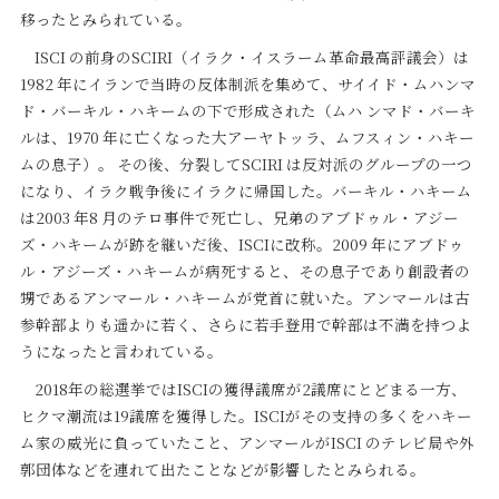
移ったとみられている。
ISCI の前身のSCIRI（イラク・イスラーム革命最高評議会）は
1982 年にイランで当時の反体制派を集めて、サイイド・ムハンマ
ド・バーキル・ハキームの下で形成された（ムハ ンマド・バーキ
ルは、1970 年に亡くなった大アーヤトッラ、ムフスィン・ハキー
ムの息子）。 その後、分裂してSCIRI は反対派のグループの一つ
になり、イラク戦争後にイラクに帰国した。バーキル・ハキーム
は2003 年8 月のテロ事件で死亡し、兄弟のアブドゥル・アジー
ズ・ハキームが跡を継いだ後、ISCIに改称。2009 年にアブドゥ
ル・アジーズ・ハキームが病死すると、その息子であり創設者の
甥であるアンマール・ハキームが党首に就いた。アンマールは古
参幹部よりも遥かに若く、さらに若手登用で幹部は不満を持つよ
うになったと言われている。
2018年の総選挙ではISCIの獲得議席が2議席にとどまる一方、
ヒクマ潮流は19議席を獲得した。ISCIがその支持の多くをハキー
ム家の威光に負っていたこと、アンマールがISCI のテレビ局や外
郭団体などを連れて出たことなどが影響したとみられる。