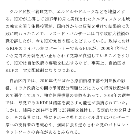
クルド民族主義政党で、エルビルやドホークなどを地盤とす
る。KDPが主導して2017年10月に実施されたクルディスタン地域
の独立を問う住民投票が、国内外からの反発を受けて結果的に失
敗に終わったことで、マスード・バルザーニは自治政府大統領の
職を辞したが、今もKDP党首の座にとどまっている。政界におけ
るKDPのライバルかつパートナーであるPUKが、2000年代半ば
から党内の分裂を食い止められず党勢が衰退していることをうけ
て、KDPは自治政府の要職を独占するなど、事実上、自治区は
KDPの一党支配体制になりつつある。
自治区内では、2010年代半ばから原油価格下落や対IS戦の影
響、イラク政府との間の予算配分問題などによって経済状況が極
めて悪化しており、独立住民投票の失敗もあって、2018年の選挙
では、与党であるKDPは議席を減らす可能性が指摘されていた。
しかし、結果は2014年と同じ25議席を維持し、安定的な力を見せ
た。その背景には、特にドホーク県とエルビル県ではバルザーニ
家への支持者の忠誠心や、強固に張り巡らされた党のパトロン・
ネットワークの存在があるとみられる。