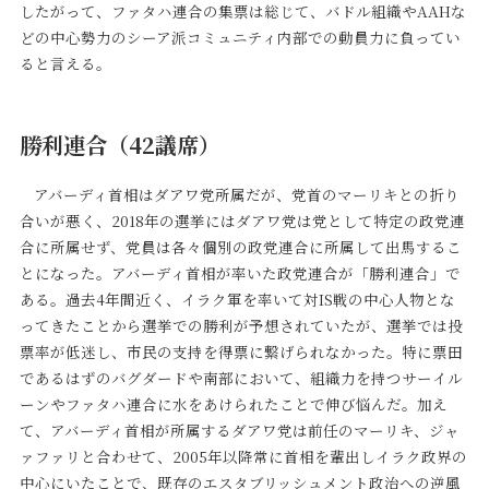
したがって、ファタハ連合の集票は総じて、バドル組織やAAHな
どの中心勢力のシーア派コミュニティ内部での動員力に負ってい
ると言える。
勝利連合（42議席）
アバーディ首相はダアワ党所属だが、党首のマーリキとの折り
合いが悪く、2018年の選挙にはダアワ党は党として特定の政党連
合に所属せず、党員は各々個別の政党連合に所属して出馬するこ
とになった。アバーディ首相が率いた政党連合が「勝利連合」で
ある。過去4年間近く、イラク軍を率いて対IS戦の中心人物とな
ってきたことから選挙での勝利が予想されていたが、選挙では投
票率が低迷し、市民の支持を得票に繋げられなかった。特に票田
であるはずのバグダードや南部において、組織力を持つサーイル
ーンやファタハ連合に水をあけられたことで伸び悩んだ。加え
て、アバーディ首相が所属するダアワ党は前任のマーリキ、ジャ
ァファリと合わせて、2005年以降常に首相を輩出しイラク政界の
中心にいたことで、既存のエスタブリッシュメント政治への逆風