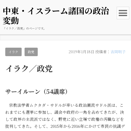
中東・イスラーム諸国の政治
変動
「イラク／政党」のページです。
2019年1月18日
投稿者：
吉岡明子
イラク
政党
イラク／政党
サーイルーン（54議席）
宗教法学者ムクタダ・サドルが率いる政治潮流サドル派は、こ
れまでにも選挙に参加し、議会や政府の一角を占めてきたが、決
して政界の主流派ではなく、野党に近い立場で政権の汚職などを
批判してきた。そして、2015年から2016年にかけて市民の抗議デ