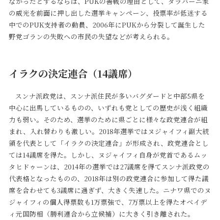
なかったとするならば、PUKの善戦の理由として、タラバーニ家
の威光を前面に押し出した選挙キャンペーン、投票率が低迷する
中でのPUK支持者の動員、2006年にPUKから分裂して誕生した
野党ゴランの失敗への市民の失望などが考えられる。
イラクの決定連合（14議席）
スンナ派政党は、スンナ派住民が多いバグダードと中部5県を
中心に出馬しているものの、いずれも党としての歴史が浅く組織
力も弱い。そのため、選挙のために県ごとに様々な政党連合が組
まれ、入れ替わりも激しい。2018年選挙ではヌジャイフィ副大統
領を代表として「イラクの決定連合」が形成され、政党連合とし
ては14議席を得た。しかし、ヌジャイフィ自身が党首であるムッ
タヒドゥーンは、2014年の選挙では27議席を得てスンナ派政党の
代表格となったものの、2018年は別の政党連合に参加して得た議
席を合わせても3議席に過ぎず、大きく失速した。ニナワ県でのヌ
ジャイフィの個人得票数も1万票強で、7万票以上を得たオベイデ
ィ元国防相（勝利連合から立候補）に大きく引き離された。