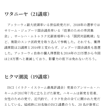
ワタニーヤ（21議席）
アッラーウィ副大統領率いる世俗政党だが、2018年の選挙では
サリーム・ジュブーリ国会議長率いる「改革のための市民集
会」、サーレハ・ムトゥラク元副首相率いる「国民対話戦線」な
ど、複数のスンナ派政党を取り込んで参戦した。それでも、獲得
議席数は21議席と2014年と変わらず、ジュブーリ国会議長も落選
した。アッラーウィ自身の個人得票数も2014年の23万票から今回
は2.8万票へと激減しており、影響力の低下は免れないだろう。
ヒクマ潮流（19議席）
ISCI（イラク・イスラーム最高評議会）党首のアンマール・ハ
キームが2017年7 月に立ち上げた新党。ハキームは新党を若者、
女性のための党で、近代的で、イラク社会の全てに開かれた党だ
としている。結成時に30名強のISCI 議員のうち、20 名が新党に