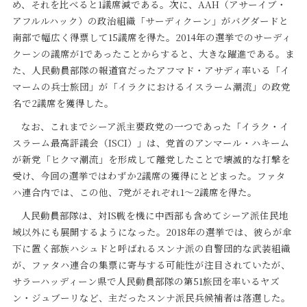
め、それを比べると1議席減である。次に、AAH（アサーイブ・
アフルルハック）の政治組織「サーディクーン」がバグダードと
南部で幅広く得票して15議席を得た。2014年の選挙でのサーディ
クーンの議席が1であったことからすると、大きな躍進である。ま
た、人民動員部隊の報道官だったアフマド・アサディ率いる「イ
マームの兵士旅団」が「イラクにおけるイスラーム潮流」の政党
名で2議席を獲得した。
なお、これまでシーア派主要政党の一つであった「イラク・イ
スラーム最高評議会（ISCI）」は、党首のアンマール・ハキーム
が新党「ヒクマ潮流」を形成して離党したことで壊滅的な打撃を
受け、今回の選挙ではわずか2議席の獲得にとどまった。ファタ
ハ連合内では、この他、7党がそれぞれ1～2議席を得た。
人民動員部隊は、対IS戦を機に中西部も含めてシーア派住民地
域以外にも展開するようになった。2018年の選挙では、彼らが傘
下に置く部族ハシュドと呼ばれるスンナ派の自警団的な武装組織
が、ファタハ連合の集票に寄与する可能性が注目されていたが、
サラーハッディーン県で人民動員部隊の第51旅団を率いるヤズ
ン・ジュブーリなど、主だったスンナ派民兵候補者は落選した。