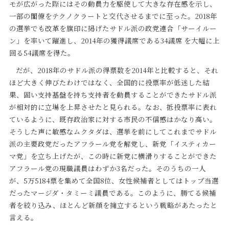
モが広がった際にはその動員力を駆使して大きな存在感を示し、
一部の閣僚をテクノクラートと交代させるまでに至った。2018年
の選挙でも改革を旗印に掲げたサドル派の政党連合「サーイルー
ン」を率いて躍進し、2014年の獲得議席である34議席 を大幅に上
回る54議席を得た。
だが、2018年のサドル派の得票数を2014年と比較すると、それ
ほど大きく伸びたわけではなく、全国的に投票率が低迷した結
果、固い支持基盤を持ち支持者を動員することができたサドル派
が相対的に立場を上昇させたと見られる。なお、抵投票率に表れ
ているように、既存政治家に対する市民の不信感はかなり高い。
そうした声に敏感なムクタダは、選挙を前にしてこれまでサドル
派の主要政党だったアフラール党を解党し、新党「イスティカー
マ党」を立ち上げたが、この時に新党に横滑りすることができた
アフラール党の現職議員はわずか3名だった。そのうちの一人
が、5万5184票を集めて全国8位、女性候補者としてはトップ当選
だったマージダ・タミーミ議員である。このように、勝てる候補
者を絞り込み、ほとんど新顔を擁立するという戦略があたったと
言える。