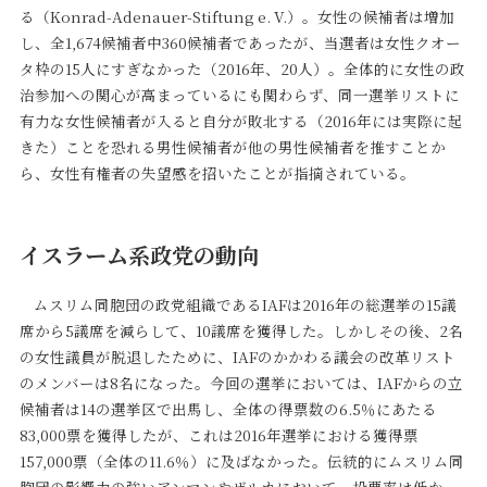
る（Konrad-Adenauer-Stiftung e. V.）。女性の候補者は増加
し、全1,674候補者中360候補者であったが、当選者は女性クオー
タ枠の15人にすぎなかった（2016年、20人）。全体的に女性の政
治参加への関心が高まっているにも関わらず、同一選挙リストに
有力な女性候補者が入ると自分が敗北する（2016年には実際に起
きた）ことを恐れる男性候補者が他の男性候補者を推すことか
ら、女性有権者の失望感を招いたことが指摘されている。
イスラーム系政党の動向
ムスリム同胞団の政党組織であるIAFは2016年の総選挙の15議
席から5議席を減らして、10議席を獲得した。しかしその後、2名
の女性議員が脱退したために、IAFのかかわる議会の改革リスト
のメンバーは8名になった。今回の選挙においては、IAFからの立
候補者は14の選挙区で出馬し、全体の得票数の6.5％にあたる
83,000票を獲得したが、これは2016年選挙における獲得票
157,000票（全体の11.6％）に及ばなかった。伝統的にムスリム同