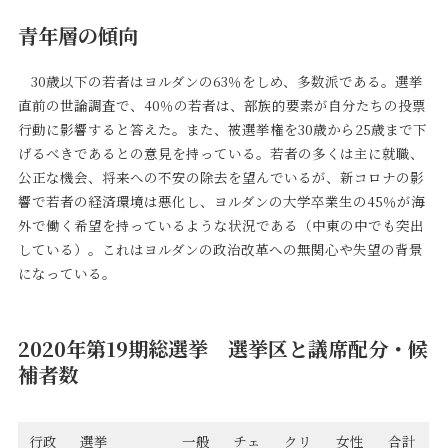
青年層の傾向
30歳以下の若者はヨルダンの63％をしめ、多数派である。選挙
直前の世論調査で、40％の若者は、部族的要素が自分たちの投票
行動に影響すると答えた。また、被選挙権を30歳から25歳まで下
げるべきであるとの意見を持っている。若者の多くは主に就職、
公正な機会、将来への不安の除去を望んでいるが、新コロナの影
響で若者の経済環境は悪化し、ヨルダンの大学卒業生の45％が海
外で働く希望を持っているような状況である（中東の中でも突出
している）。これはヨルダンの政治改革への無関心や失望の背景
になっている。
2020年第19期総選挙 選挙区と議席配分・候
補者数
行政
選挙
一般
チェ
クリ
女性
合計