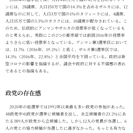
ンには、28議席、人口150万で国の14.3％を占めるザルカには、12
議席なのに対して、人口3万で国の1％のタフィーラには、4議席、
人口35万で国の3.3％のカラクには、10議席が配分されている。こ
のため、伝統的にアンマンやザルカの投票率が低くなっているも
のと考えられ、実際にこの2つの都市部では前回2016年の投票率
よりさらに低い投票率となっている。アンマン第3選挙区において
は、11.7％（2016年、19.2％）と低く、ザルカ第1選挙区では、
14.3％（2016年、22.8％）と全国平均を下回っている。政府は新
型コロナの影響を指摘するが、議会や政府に対する不信感の表れ
であるとの指摘もある。
政党の存在感
2020年の総選挙では1992年以来最も多い政党の参加があった。
48政党中41政党が選挙に候補者を出し、全立候補者の23.2％にあ
たる389人が政党から立候補した。しかし12人の党員が当選し、6
人の党との協力候補が当選したに過ぎなかった。もっとも有力な