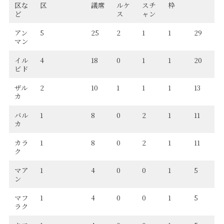
区な
区
議席
ルケ
スチ
枠
ど
ス
ャン
アン
5
25
2
1
1
29
マン
イル
4
18
0
1
1
20
ビド
ザル
2
10
1
1
1
13
カ
バル
1
8
0
2
1
11
カ
カラ
1
8
0
2
1
11
ク
マア
1
4
0
0
1
5
ン
マフ
1
4
0
0
1
5
ラク