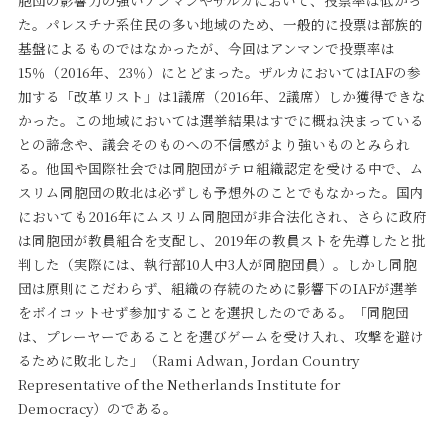
胞団の影響力の強いアンマンやザルカにおいて、投票率は低かっ
た。パレスチナ系住民の多い地域のため、一般的に投票は部族的
基盤によるものではなかったが、今回はアンマンで投票率は
15％（2016年、23％）にとどまった。ザルカにおいてはIAFの参
加する「改革リスト」は1議席（2016年、2議席）しか獲得できな
かった。この地域においては選挙結果はすでに概ね決まっている
との諦念や、議会そのものへの不信感がより強いものとみられ
る。他国や国際社会では同胞団がテロ組織認定を受ける中で、ム
スリム同胞団の敗北は必ずしも予想外のことでもなかった。国内
においても2016年にムスリム同胞団が非合法化され、さらに政府
は同胞団が教員組合を支配し、2019年の教員ストを先導したと批
判した（実際には、執行部10人中3人が同胞団員）。しかし同胞
団は原則にこだわらず、組織の存続のために影響下のIAFが選挙
をボイコットせず参加することを選択したのである。「同胞団
は、プレーヤーであることを選びゲームを受け入れ、攻撃を避け
るために敗北した」（Rami Adwan, Jordan Country
Representative of the Netherlands Institute for
Democracy）のである。