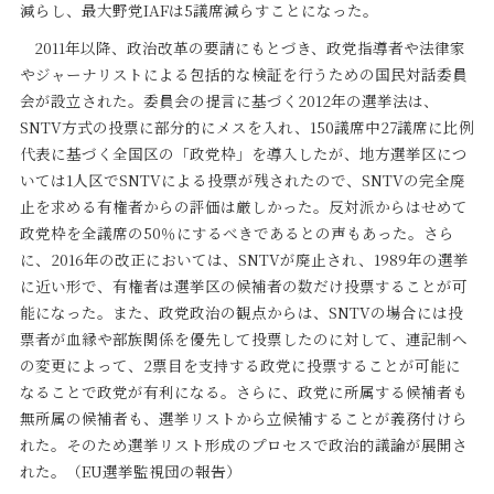
減らし、最大野党IAFは5議席減らすことになった。
2011年以降、政治改革の要請にもとづき、政党指導者や法律家
やジャーナリストによる包括的な検証を行うための国民対話委員
会が設立された。委員会の提言に基づく2012年の選挙法は、
SNTV方式の投票に部分的にメスを入れ、150議席中27議席に比例
代表に基づく全国区の「政党枠」を導入したが、地方選挙区につ
いては1人区でSNTVによる投票が残されたので、SNTVの完全廃
止を求める有権者からの評価は厳しかった。反対派からはせめて
政党枠を全議席の50％にするべきであるとの声もあった。さら
に、2016年の改正においては、SNTVが廃止され、1989年の選挙
に近い形で、有権者は選挙区の候補者の数だけ投票することが可
能になった。また、政党政治の観点からは、SNTVの場合には投
票者が血縁や部族関係を優先して投票したのに対して、連記制へ
の変更によって、2票目を支持する政党に投票することが可能に
なることで政党が有利になる。さらに、政党に所属する候補者も
無所属の候補者も、選挙リストから立候補することが義務付けら
れた。そのため選挙リスト形成のプロセスで政治的議論が展開さ
れた。（EU選挙監視団の報告）