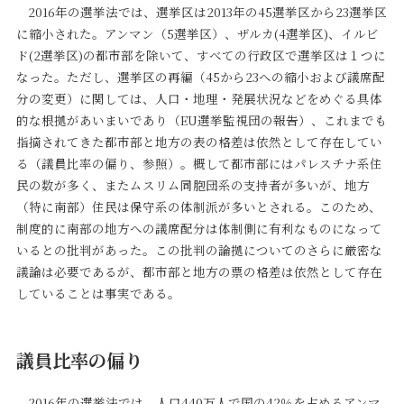
2016年の選挙法では、選挙区は2013年の45選挙区から23選挙区
に縮小された。アンマン（5選挙区）、ザルカ(4選挙区)、イルビ
ド(2選挙区)の都市部を除いて、すべての行政区で選挙区は１つに
なった。ただし、選挙区の再編（45から23への縮小および議席配
分の変更）に関しては、人口・地理・発展状況などをめぐる具体
的な根拠があいまいであり（EU選挙監視団の報告）、これまでも
指摘されてきた都市部と地方の表の格差は依然として存在してい
る（議員比率の偏り、参照）。概して都市部にはパレスチナ系住
民の数が多く、またムスリム同胞団系の支持者が多いが、地方
（特に南部）住民は保守系の体制派が多いとされる。このため、
制度的に南部の地方への議席配分は体制側に有利なものになって
いるとの批判があった。この批判の論拠についてのさらに厳密な
議論は必要であるが、都市部と地方の票の格差は依然として存在
していることは事実である。
議員比率の偏り
2016年の選挙法では、人口440万人で国の42％を占めるアンマ