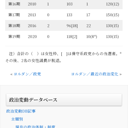
第16期
2010
1
103
1
120(12)
第17期
2013
0
133
17
150(15)
第18期
2016
2
96[18]
22
130(15)
第19期
2020
0
118[2]
10(8*)
130(15)
注）合計の（ ）は女性枠、[ ]は保守系政党からの当選者。*
その後、2名の女性議員が脱退。
«
ヨルダン／政党
ヨルダン／最近の政治変化
»
政治変動データベース
政治変動DB記事
主題別
現在の政治体制・制度