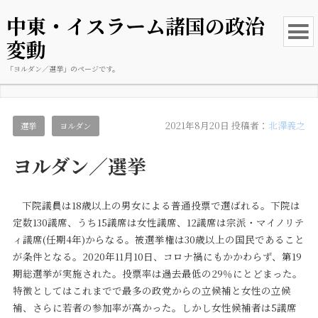
中東・イスラーム諸国の政治
変動
「ヨルダン／選挙」のページです。
2021年8月20日
投稿者：
北澤義之
選挙
ヨルダン
ヨルダン／選挙
下院議員は18歳以上の男女による普通投票で選ばれる。下院は
定数130議席、うち15議席は女性議席、12議席は宗派・マイノリテ
ィ議席(任期4年)からなる。被選挙権は30歳以上の国民であること
が条件となる。2020年11月10日、コロナ禍にもかかわらず、第19
期総選挙が実施された。投票率は過去最低の29％にとどまった。
特徴としてはこれまでで最多の政党からの立候補と女性の立候
補、さらに若者の参加率が高かった。しかし女性候補者は5議席