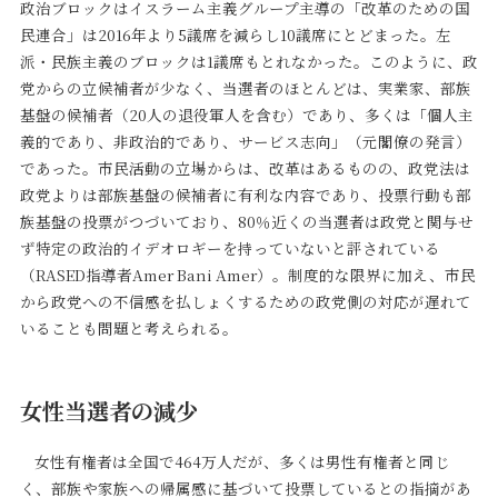
政治ブロックはイスラーム主義グループ主導の「改革のための国
民連合」は2016年より5議席を減らし10議席にとどまった。左
派・民族主義のブロックは1議席もとれなかった。このように、政
党からの立候補者が少なく、当選者のほとんどは、実業家、部族
基盤の候補者（20人の退役軍人を含む）であり、多くは「個人主
義的であり、非政治的であり、サービス志向」（元閣僚の発言）
であった。市民活動の立場からは、改革はあるものの、政党法は
政党よりは部族基盤の候補者に有利な内容であり、投票行動も部
族基盤の投票がつづいており、80％近くの当選者は政党と関与せ
ず特定の政治的イデオロギーを持っていないと評されている
（RASED指導者Amer Bani Amer）。制度的な限界に加え、市民
から政党への不信感を払しょくするための政党側の対応が遅れて
いることも問題と考えられる。
女性当選者の減少
女性有権者は全国で464万人だが、多くは男性有権者と同じ
く、部族や家族への帰属感に基づいて投票しているとの指摘があ